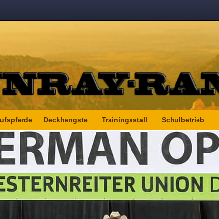
ufspferde
Deckhengste
Trainingsstall
Schulbetrieb