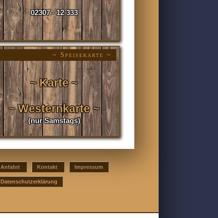
02307 - 12 333
~ Speisekarte ~
~ Karte ~
~ Westernkarte ~
(nur Samstags)
Anfahrt
Kontakt
Impressum
Datenschutzerklärung