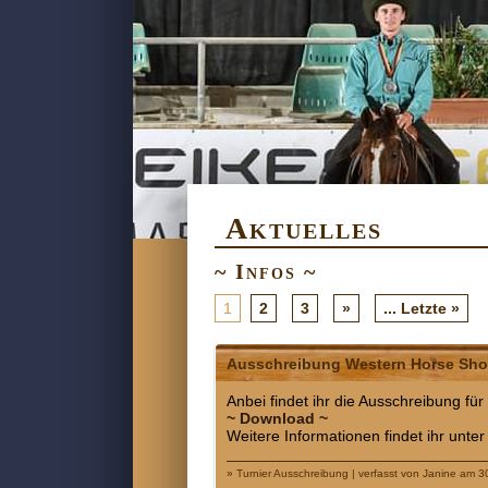
Aktuelles
~ Infos ~
1
2
3
»
... Letzte »
Ausschreibung Western Horse Sho
Anbei findet ihr die Ausschreibung f
~ Download ~
Weitere Informationen findet ihr unte
» Turnier Ausschreibung | verfasst von Janine am 