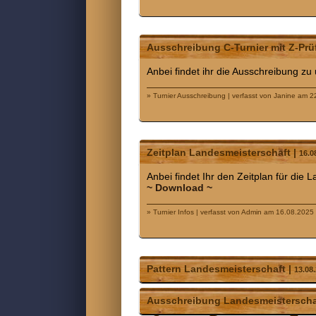
Ausschreibung C-Turnier mit Z-Pr
Anbei findet ihr die Ausschreibung z
» Turnier Ausschreibung | verfasst von Janine am 
Zeitplan Landesmeisterschaft |
16.0
Anbei findet Ihr den Zeitplan für die 
~ Download ~
» Turnier Infos | verfasst von Admin am 16.08.2025
Pattern Landesmeisterschaft |
13.08
Ausschreibung Landesmeisterscha