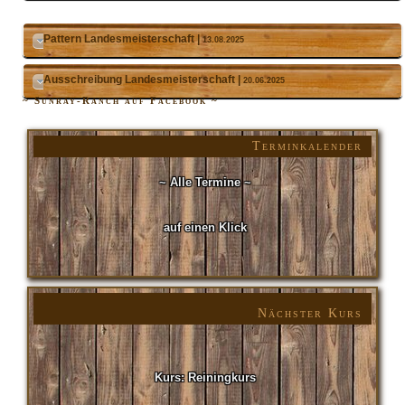
Pattern Landesmeisterschaft |
13.08.2025
Ausschreibung Landesmeisterschaft |
20.06.2025
~ Sunray-Ranch auf Facebook ~
Terminkalender
~ Alle Termine ~
auf einen Klick
Nächster Kurs
Kurs: Reiningkurs