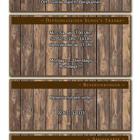
Ort: Sunray-Ranch, Bergkamen
~ Öffnungszeiten Sunny's Tränke~
Mi. - Sa. ab 17.00 Uhr,
So. 11.30 Uhr - 14 Uhr
dann wieder ab 17 Uhr
Montags u. Dienstags
Ruhetage !!!
~ Reservierungen ~
Reservierungen unter
02307 - 12 333
~ Speisekarte ~