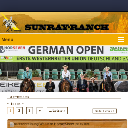
Menu
Aktuelles
~ Infos ~
1
2
3
»
... Letzte »
Seite 1 von 27
Ausschreibung Western Horse Show |
30.05.2026