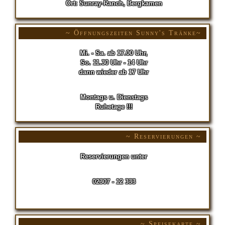
Ort: Sunray-Ranch, Bergkamen
~ Öffnungszeiten Sunny's Tränke~
Mi. - Sa. ab 17.00 Uhr,
So. 11.30 Uhr - 14 Uhr
dann wieder ab 17 Uhr
Montags u. Dienstags
Ruhetage !!!
~ Reservierungen ~
Reservierungen unter
02307 - 12 333
~ Speisekarte ~