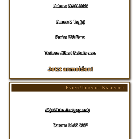
Datum: 26.09.2026
Dauer: 2 Tag(e)
Preis: 190 Euro
Trainer: Albert Schulz sen.
Jetzt anmelden!
Event/Turnier Kalender
AQ+C Turnier (geplant)
Datum: 14.05.2027