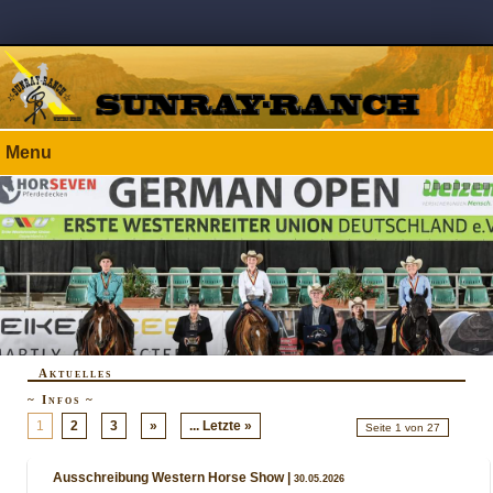
Menu
Aktuelles
~ Infos ~
1
2
3
»
... Letzte »
Seite 1 von 27
Ausschreibung Western Horse Show |
30.05.2026