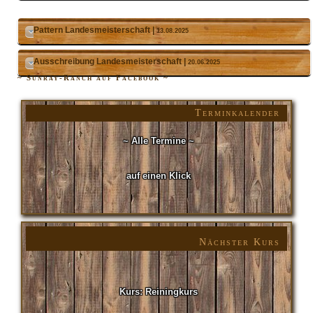
Pattern Landesmeisterschaft |
13.08.2025
Ausschreibung Landesmeisterschaft |
20.06.2025
~ Sunray-Ranch auf Facebook ~
Terminkalender
~ Alle Termine ~
auf einen Klick
Nächster Kurs
Kurs: Reiningkurs