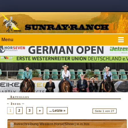
Menu
Aktuelles
~ Infos ~
1
2
3
»
... Letzte »
Seite 1 von 27
Ausschreibung Western Horse Show |
30.05.2026