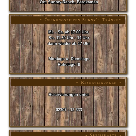
Ort: Sunray-Ranch, Bergkamen
~ Öffnungszeiten Sunny's Tränke~
Mi. - Sa. ab 17.00 Uhr,
So. 11.30 Uhr - 14 Uhr
dann wieder ab 17 Uhr
Montags u. Dienstags
Ruhetage !!!
~ Reservierungen ~
Reservierungen unter
02307 - 12 333
~ Speisekarte ~