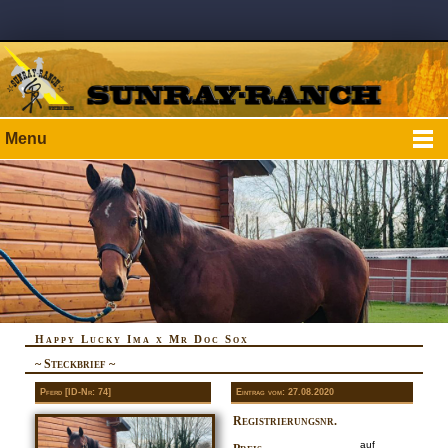
Menu
Happy Lucky Ima x Mr Doc Sox
~ Steckbrief ~
Pferd [ID-Nr: 74]
Eintrag vom: 27.08.2020
Registrierungsnr.
auf