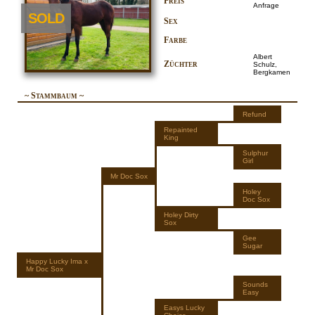
Preis
Anfrage
SOLD
Sex
Farbe
Albert
Züchter
Schulz,
Bergkamen
~ Stammbaum ~
Refund
Repainted
King
Sulphur
Girl
Mr Doc Sox
Holey
Doc Sox
Holey Dirty
Sox
Gee
Sugar
Happy Lucky Ima x
Mr Doc Sox
Sounds
Easy
Easys Lucky