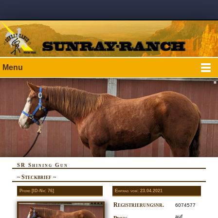
Menu
SR Shining Gun
~ Steckbrief ~
Pferd [ID-Nr: 76]
Eintrag vom: 23.04.2021
Registrierungsnr.
6074577
auf