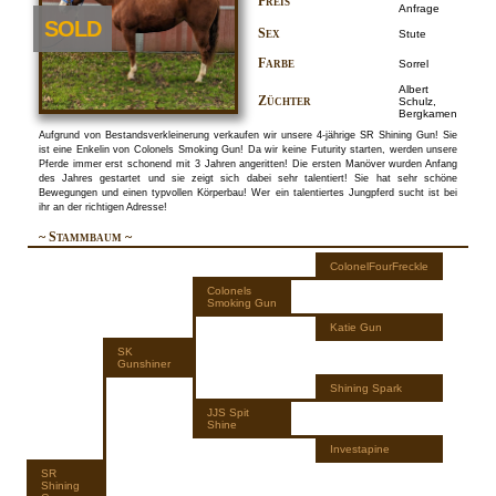
Preis
Anfrage
SOLD
Sex
Stute
Farbe
Sorrel
Albert
Züchter
Schulz,
Bergkamen
Aufgrund von Bestandsverkleinerung verkaufen wir unsere 4-jährige SR Shining Gun! Sie
ist eine Enkelin von Colonels Smoking Gun! Da wir keine Futurity starten, werden unsere
Pferde immer erst schonend mit 3 Jahren angeritten! Die ersten Manöver wurden Anfang
des Jahres gestartet und sie zeigt sich dabei sehr talentiert! Sie hat sehr schöne
Bewegungen und einen typvollen Körperbau! Wer ein talentiertes Jungpferd sucht ist bei
ihr an der richtigen Adresse!
~ Stammbaum ~
ColonelFourFreckle
Colonels
Smoking Gun
Katie Gun
SK
Gunshiner
Shining Spark
JJS Spit
Shine
Investapine
SR
Shining