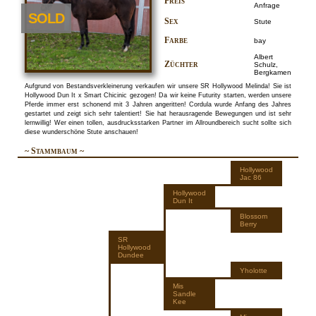
Preis
Anfrage
SOLD
Sex
Stute
Farbe
bay
Albert
Züchter
Schulz,
Bergkamen
Aufgrund von Bestandsverkleinerung verkaufen wir unsere SR Hollywood Melinda! Sie ist
Hollywood Dun It x Smart Chicinic gezogen! Da wir keine Futurity starten, werden unsere
Pferde immer erst schonend mit 3 Jahren angeritten! Cordula wurde Anfang des Jahres
gestartet und zeigt sich sehr talentiert! Sie hat herausragende Bewegungen und ist sehr
lernwillig! Wer einen tollen, ausdrucksstarken Partner im Allroundbereich sucht sollte sich
diese wunderschöne Stute anschauen!
~ Stammbaum ~
Hollywood
Jac 86
Hollywood
Dun It
Blossom
Berry
SR
Hollywood
Dundee
Yholotte
Mis
Sandle
Kee