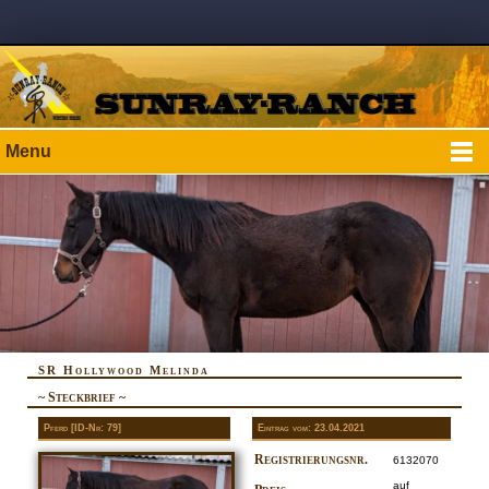
Menu
SR Hollywood Melinda
~ Steckbrief ~
Pferd [ID-Nr: 79]
Eintrag vom: 23.04.2021
Registrierungsnr.
6132070
auf