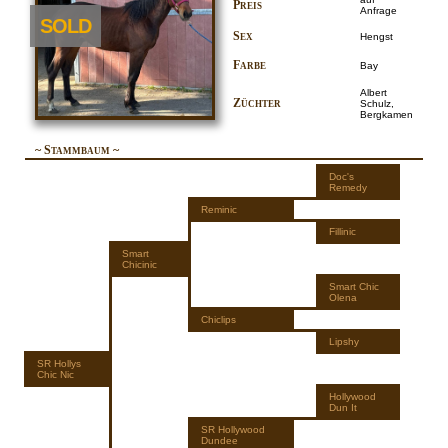
Preis
Anfrage
SOLD
Sex
Hengst
Farbe
Bay
Albert
Züchter
Schulz,
Bergkamen
~ Stammbaum ~
Doc's
Remedy
Reminic
Fillinic
Smart
Chicinic
Smart Chic
Olena
Chiclips
Lipshy
SR Hollys
Chic Nic
Hollywood
Dun It
SR Hollywood
Dundee