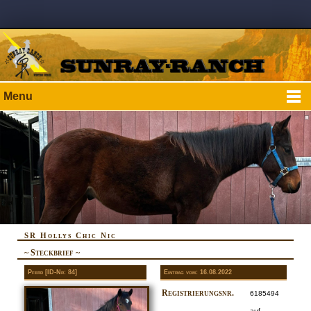
Menu
SR Hollys Chic Nic
~ Steckbrief ~
Pferd [ID-Nr: 84]
Eintrag vom: 16.08.2022
Registrierungsnr.
6185494
auf