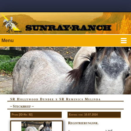
Menu
SR Hollywood Dundee x SR Reminics Melinda
~ Steckbrief ~
Pferd [ID-Nr: 92]
Eintrag vom: 10.07.2024
Registrierungsnr.
~ auf