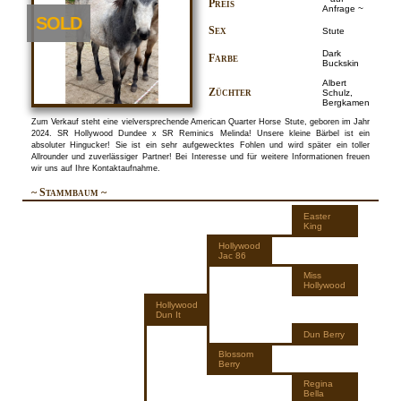
Preis
Anfrage ~
SOLD
Sex
Stute
Dark
Farbe
Buckskin
Albert
Züchter
Schulz,
Bergkamen
Zum Verkauf steht eine vielversprechende American Quarter Horse Stute, geboren im Jahr
2024. SR Hollywood Dundee x SR Reminics Melinda! Unsere kleine Bärbel ist ein
absoluter Hingucker! Sie ist ein sehr aufgewecktes Fohlen und wird später ein toller
Allrounder und zuverlässiger Partner! Bei Interesse und für weitere Informationen freuen
wir uns auf Ihre Kontaktaufnahme.
~ Stammbaum ~
Easter
King
Hollywood
Jac 86
Miss
Hollywood
Hollywood
Dun It
Dun Berry
Blossom
Berry
Regina
Bella