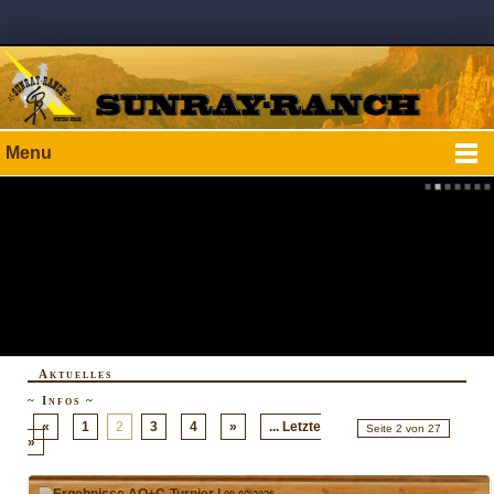
Menu
Aktuelles
~ Infos ~
«
1
2
3
4
»
... Letzte
Seite 2 von 27
»