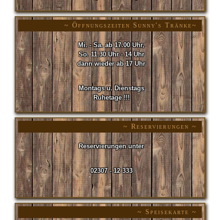
~ Öffnungszeiten Sunny's Tränke~
Mi. - Sa. ab 17.00 Uhr,
So. 11.30 Uhr - 14 Uhr
dann wieder ab 17 Uhr
Montags u. Dienstags
Ruhetage !!!
~ Reservierungen ~
Reservierungen unter
02307 - 12 333
~ Speisekarte ~