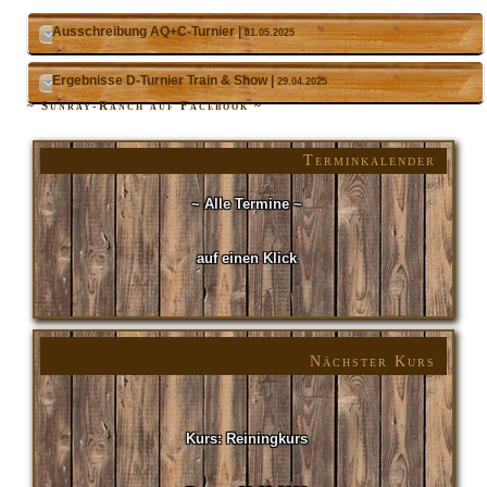
Ausschreibung AQ+C-Turnier |
01.05.2025
Ergebnisse D-Turnier Train & Show |
29.04.2025
~ Sunray-Ranch auf Facebook ~
Terminkalender
~ Alle Termine ~
auf einen Klick
Nächster Kurs
Kurs: Reiningkurs