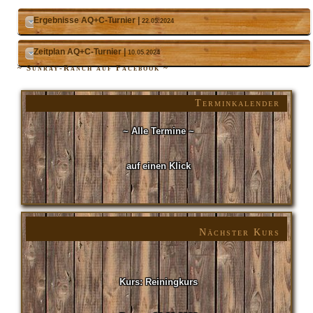
Ergebnisse AQ+C-Turnier |
22.05.2024
Zeitplan AQ+C-Turnier |
10.05.2024
~ Sunray-Ranch auf Facebook ~
Terminkalender
~ Alle Termine ~
auf einen Klick
Nächster Kurs
Kurs: Reiningkurs