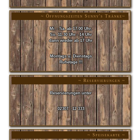
~ Öffnungszeiten Sunny's Tränke~
Mi. - Sa. ab 17.00 Uhr,
So. 11.30 Uhr - 14 Uhr
dann wieder ab 17 Uhr
Montags u. Dienstags
Ruhetage !!!
~ Reservierungen ~
Reservierungen unter
02307 - 12 333
~ Speisekarte ~