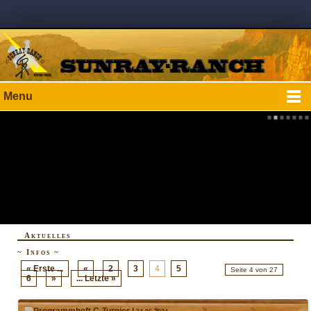
Menu
Aktuelles
~ Infos ~
« Erste ...
«
2
3
4
5
Seite 4 von 27
6
»
... Letzte »