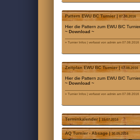
Pattern EWU BC Turnier |
07.08.2016
Hier die Pattern zum EWU B/C Turnie
~ Download ~
» Turnier Infos | verfasst von admin am 07.08.2016
Zeitplan EWU BC Turnier |
07.08.2016
Hier die Pattern zum EWU B/C Turnie
~ Download ~
» Turnier Infos | verfasst von admin am 07.08.2016
Terminkalender |
15.07.2016
AQ Turnier - Absage |
30.05.2016