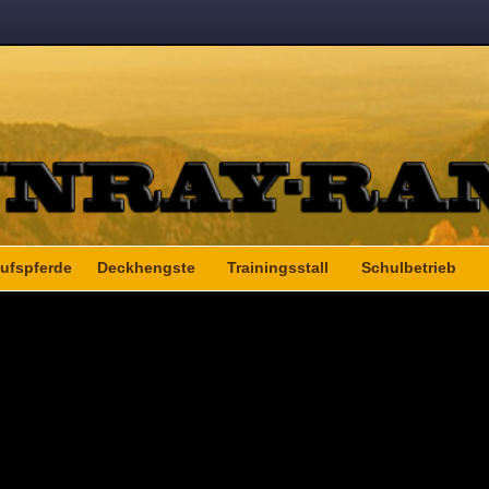
ufspferde
Deckhengste
Trainingsstall
Schulbetrieb