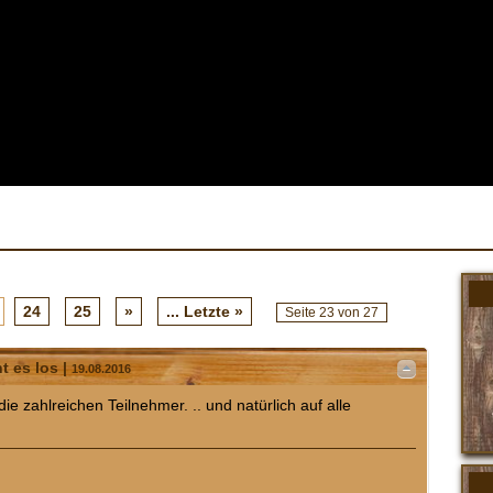
24
25
»
... Letzte »
Seite 23 von 27
t es los |
19.08.2016
ie zahlreichen Teilnehmer. .. und natürlich auf alle