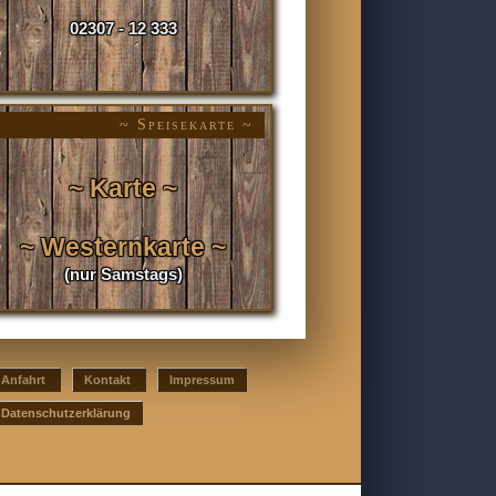
02307 - 12 333
~ Speisekarte ~
~ Karte ~
~ Westernkarte ~
(nur Samstags)
Anfahrt
Kontakt
Impressum
Datenschutzerklärung