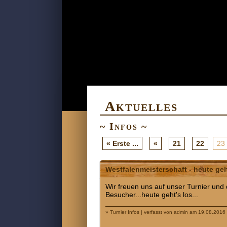
Aktuelles
~ Infos ~
« Erste ...
«
21
22
23
Westfalenmeisterschaft - heute geh
Wir freuen uns auf unser Turnier und d
Besucher...heute geht's los...
» Turnier Infos | verfasst von admin am 19.08.2016