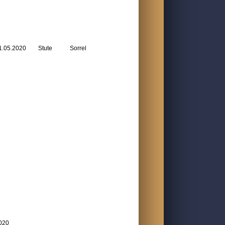
1.05.2020
Stute
Sorrel
020