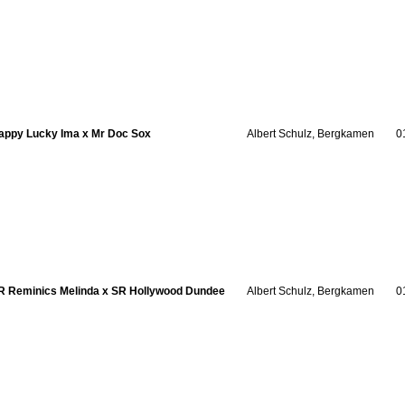
appy Lucky Ima x Mr Doc Sox
Albert Schulz, Bergkamen
0
R Reminics Melinda x SR Hollywood Dundee
Albert Schulz, Bergkamen
0