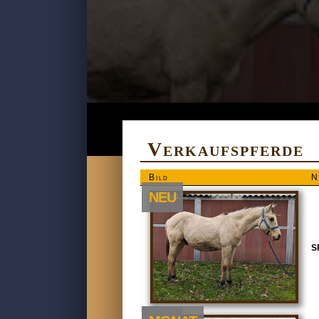
Verkaufspferde
Bild
N
NEU
S