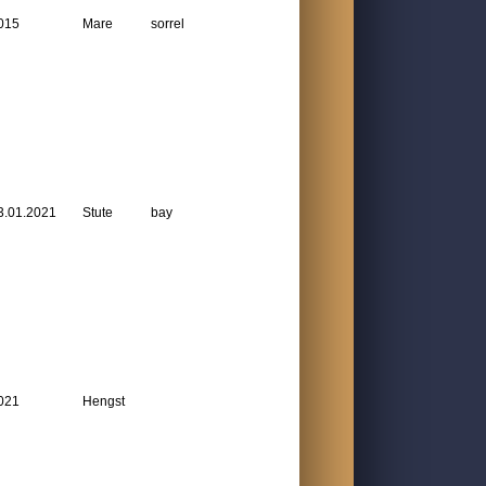
015
Mare
sorrel
3.01.2021
Stute
bay
021
Hengst