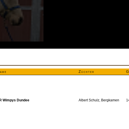
ame
Züchter
G
R Wimpys Dundee
Albert Schulz, Bergkamen
1