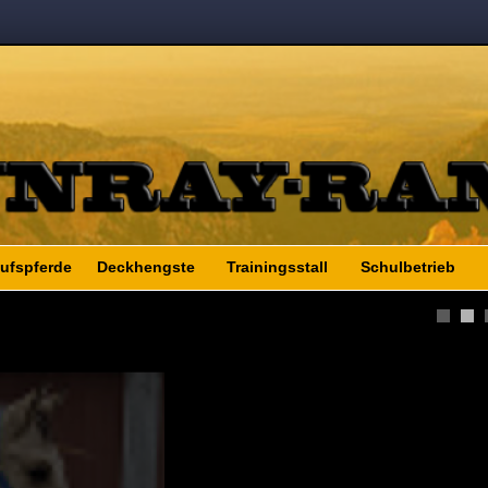
ufspferde
Deckhengste
Trainingsstall
Schulbetrieb