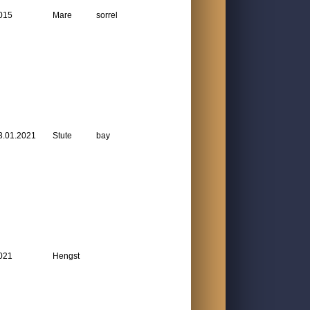
015
Mare
sorrel
3.01.2021
Stute
bay
021
Hengst