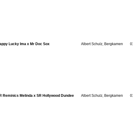
appy Lucky Ima x Mr Doc Sox
Albert Schulz, Bergkamen
0
R Reminics Melinda x SR Hollywood Dundee
Albert Schulz, Bergkamen
0