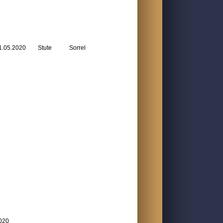
1.05.2020
Stute
Sorrel
020