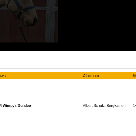
ame
Züchter
G
R Wimpys Dundee
Albert Schulz, Bergkamen
1