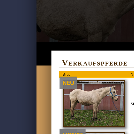
Verkaufspferde
Bild
N
NEU
S