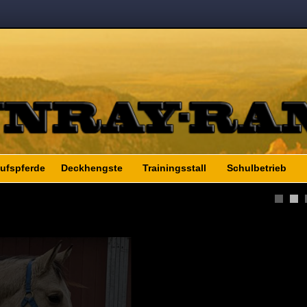
ufspferde
Deckhengste
Trainingsstall
Schulbetrieb